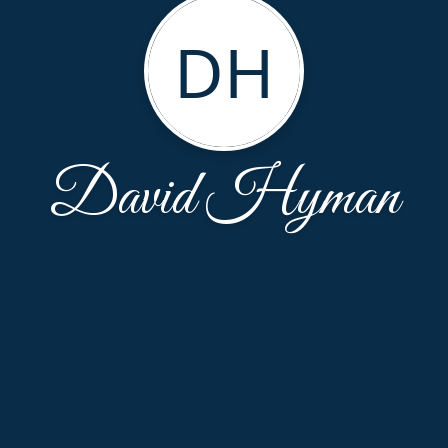
DH
David Hyman